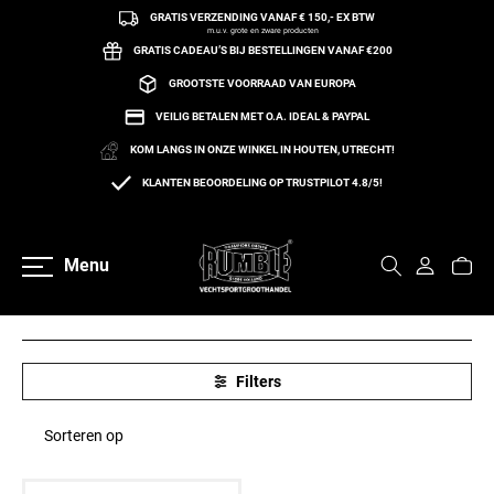
GRATIS VERZENDING VANAF € 150,- EX BTW
een naar de content
m.u.v. grote en zware producten
GRATIS CADEAU’S BIJ BESTELLINGEN VANAF €200
GROOTSTE VOORRAAD VAN EUROPA
VEILIG BETALEN MET O.A. IDEAL & PAYPAL
KOM LANGS IN ONZE WINKEL IN HOUTEN, UTRECHT!
Home
BodyPump
KLANTEN BEOORDELING OP TRUSTPILOT 4.8/5!
BODYPUMP
(1 Product)
Menu
Filters
Sorteren op