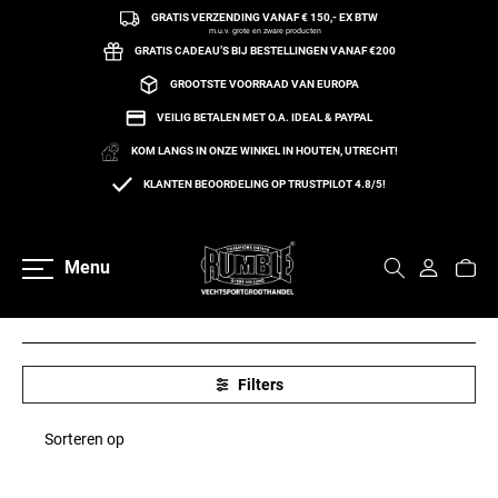
GRATIS VERZENDING VANAF € 150,- EX BTW
een naar de content
m.u.v. grote en zware producten
GRATIS CADEAU’S BIJ BESTELLINGEN VANAF €200
GROOTSTE VOORRAAD VAN EUROPA
VEILIG BETALEN MET O.A. IDEAL & PAYPAL
KOM LANGS IN ONZE WINKEL IN HOUTEN, UTRECHT!
Home
Nunchaku
KLANTEN BEOORDELING OP TRUSTPILOT 4.8/5!
NUNCHAKU
(0 Producten)
Menu
Filters
Sorteren op