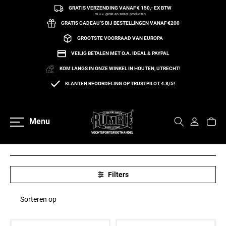
GRATIS VERZENDING VANAF € 150,- EX BTW
een naar de content
m.u.v. grote en zware producten
GRATIS CADEAU’S BIJ BESTELLINGEN VANAF €200
GROOTSTE VOORRAAD VAN EUROPA
VEILIG BETALEN MET O.A. IDEAL & PAYPAL
KOM LANGS IN ONZE WINKEL IN HOUTEN, UTRECHT!
Home
Repen
KLANTEN BEOORDELING OP TRUSTPILOT 4.8/5!
REPEN
(6 Producten)
Menu
Filters
Sorteren op