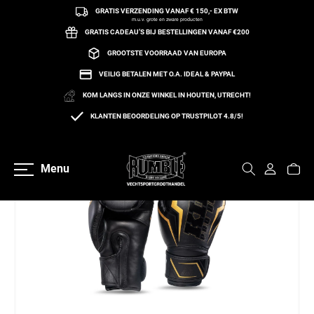
GRATIS VERZENDING VANAF € 150,- EX BTW
een naar de content
m.u.v. grote en zware producten
GRATIS CADEAU’S BIJ BESTELLINGEN VANAF €200
GROOTSTE VOORRAAD VAN EUROPA
VEILIG BETALEN MET O.A. IDEAL & PAYPAL
KOM LANGS IN ONZE WINKEL IN HOUTEN, UTRECHT!
KLANTEN BEOORDELING OP TRUSTPILOT 4.8/5!
Terug naar overzicht
Menu