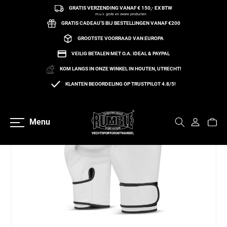
GRATIS VERZENDING VANAF € 150,- EX BTW
een naar de content
m.u.v. grote en zware producten
GRATIS CADEAU’S BIJ BESTELLINGEN VANAF €200
GROOTSTE VOORRAAD VAN EUROPA
VEILIG BETALEN MET O.A. IDEAL & PAYPAL
KOM LANGS IN ONZE WINKEL IN HOUTEN, UTRECHT!
KLANTEN BEOORDELING OP TRUSTPILOT 4.8/5!
Terug naar overzicht
Menu