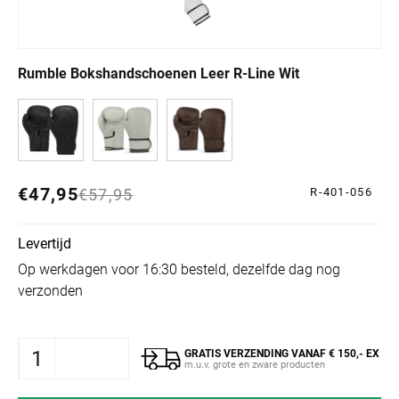
Rumble Bokshandschoenen Leer R-Line Wit
€47,95
Normale prijs
Aanbiedingsprijs
€57,95
R-401-056
Levertijd
Op werkdagen voor 16:30 besteld, dezelfde dag nog
verzonden
GRATIS VERZENDING VANAF € 150,- EX
m.u.v. grote en zware producten