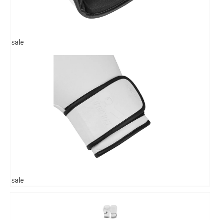
sale
sale