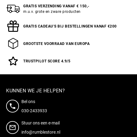
GRATIS VERZENDING VANAF € 150,-
m.u.v. grote en zware producten
GRATIS CADEAU’S BIJ BESTELLINGEN VANAF €200
GROOTSTE VOORRAAD VAN EUROPA
TRUSTPILOT SCORE 4.9/5
KUNNEN WE JE HELPEN?
Bel ons
030-2433933
Stuur ons een e-mail
info@rumblestore.nl