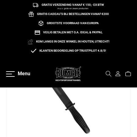
GRATIS VERZENDING VANAF € 150,- EX BTW
een naar de content
m.u.v. grote en zware producten
GRATIS CADEAU’S BIJ BESTELLINGEN VANAF €200
GROOTSTE VOORRAAD VAN EUROPA
VEILIG BETALEN MET O.A. IDEAL & PAYPAL
KOM LANGS IN ONZE WINKEL IN HOUTEN, UTRECHT!
KLANTEN BEOORDELING OP TRUSTPILOT 4.8/5!
Terug naar overzicht
Menu