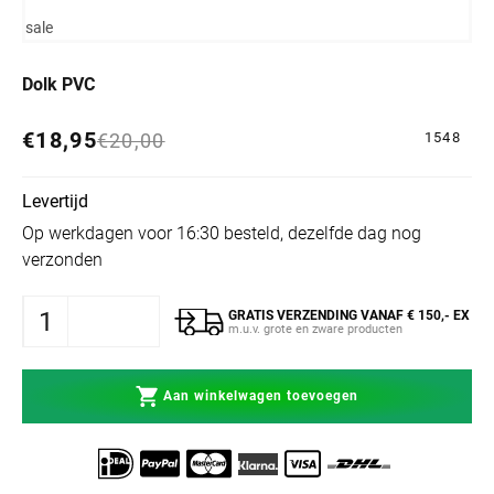
sale
Dolk PVC
€18,95
Normale prijs
Aanbiedingsprijs
€20,00
1548
Levertijd
Op werkdagen voor 16:30 besteld, dezelfde dag nog
verzonden
GRATIS VERZENDING VANAF € 150,- EX
m.u.v. grote en zware producten
Aan winkelwagen toevoegen