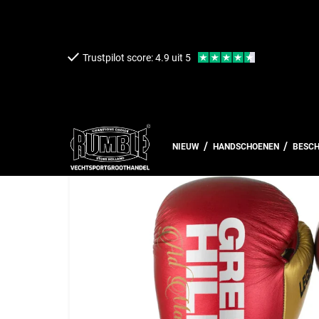
een naar de content
Trustpilot score: 4.9 uit 5
Terug naar overzicht
NIEUW
HANDSCHOENEN
BESC