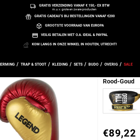
GRATIS VERZENDING VANAF € 150,- EX BTW
m.u.v. grote en zware producten
GRATIS CADEAU’S BIJ BESTELLINGEN VANAF €200
GROOTSTE VOORRAAD VAN EUROPA
VEILIG BETALEN MET O.A. IDEAL & PAYPAL
KOM LANGS IN ONZE WINKEL IN HOUTEN, UTRECHT!
HERMING
TRAP & STOOT
KLEDING
SETS
BUDO
OVERIG
SALE
Green Hill 
Rood-Goud
€89,22
Normale prij