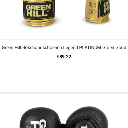
Green Hill Bokshandschoenen Legend PLATINUM Groen-Goud
€89.22
12 OZ
14 OZ
16 OZ