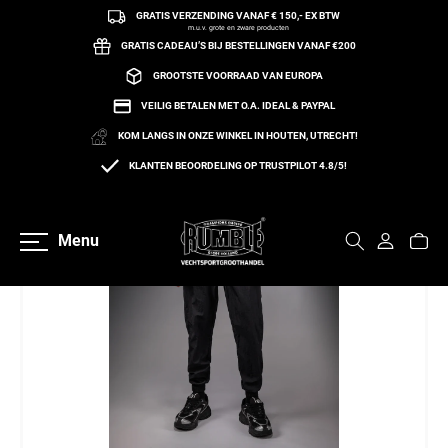
GRATIS VERZENDING VANAF € 150,- EX BTW
een naar de content
m.u.v. grote en zware producten
GRATIS CADEAU’S BIJ BESTELLINGEN VANAF €200
GROOTSTE VOORRAAD VAN EUROPA
VEILIG BETALEN MET O.A. IDEAL & PAYPAL
KOM LANGS IN ONZE WINKEL IN HOUTEN, UTRECHT!
KLANTEN BEOORDELING OP TRUSTPILOT 4.8/5!
Terug naar overzicht
Menu