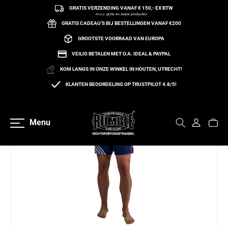
GRATIS VERZENDING VANAF € 150,- EX BTW
een naar de content
m.u.v. grote en zware producten
GRATIS CADEAU’S BIJ BESTELLINGEN VANAF €200
GROOTSTE VOORRAAD VAN EUROPA
VEILIG BETALEN MET O.A. IDEAL & PAYPAL
KOM LANGS IN ONZE WINKEL IN HOUTEN, UTRECHT!
KLANTEN BEOORDELING OP TRUSTPILOT 4.8/5!
Terug naar overzicht
Menu