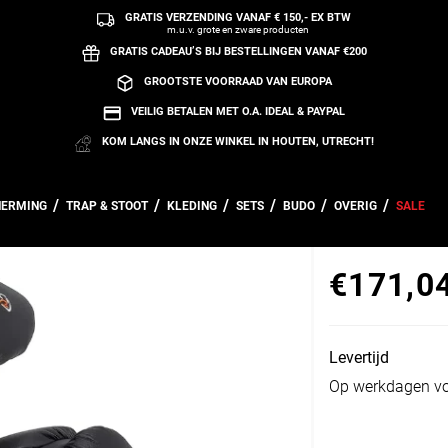
GRATIS VERZENDING VANAF € 150,- EX BTW
m.u.v. grote en zware producten
GRATIS CADEAU’S BIJ BESTELLINGEN VANAF €200
GROOTSTE VOORRAAD VAN EUROPA
VEILIG BETALEN MET O.A. IDEAL & PAYPAL
KOM LANGS IN ONZE WINKEL IN HOUTEN, UTRECHT!
HERMING
TRAP & STOOT
KLEDING
SETS
BUDO
OVERIG
SALE
Rival Zakhan
€171,0
Normale prij
Levertijd
Op werkdagen vo