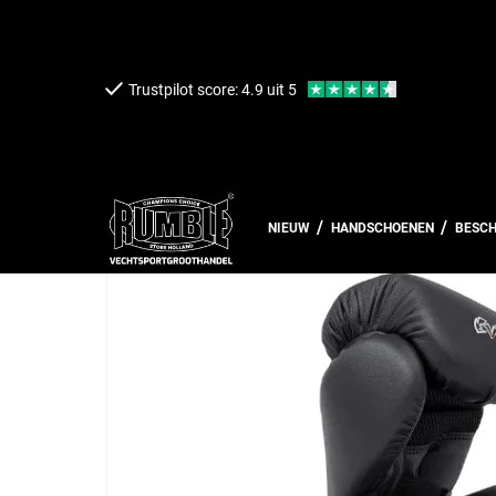
een naar de content
Trustpilot score: 4.9 uit 5
Terug naar overzicht
NIEUW
HANDSCHOENEN
BESC