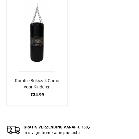
Rumble Bokszak Camo
voor Kinderen
Zwart/Goud 2.0
€34.99
GRATIS VERZENDING VANAF € 150,-
m.u.v. grote en zware producten