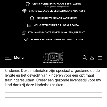
GRATIS VERZENDING VANAF € 150,- EX BTW
een naar de content
m.u.v. grote en zware producten
GRATIS CADEAU’S BIJ BESTELLINGEN VANAF €200
GROOTSTE VOORRAAD VAN EUROPA
VEILIG BETALEN MET O.A. IDEAL & PAYPAL
KOM LANGS IN ONZE WINKEL IN HOUTEN, UTRECHT!
Home
Kinderbokszakken
KLANTEN BEOORDELING OP TRUSTPILOT 4.8/5!
KINDERBOKSZAKKEN
(5 Producten)
Bestel een kinderbokszak zodat uw kind ook thuis kan
Menu
oefenen. Rumble Store Holland heeft een speciaal
assortiment met bokszakken die geschikt zijn voor
kinderen. Deze materialen zijn speciaal afgestemd op de
lengte en het gewicht van kinderen voor een optimaal
trainingsresultaat. Creëer een gezonde levensstijl voor uw
kind dankzij deze kinderbokzakken.