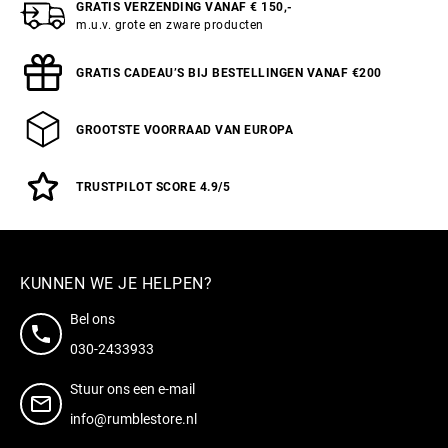
GRATIS VERZENDING VANAF € 150,-
m.u.v. grote en zware producten
GRATIS CADEAU’S BIJ BESTELLINGEN VANAF €200
GROOTSTE VOORRAAD VAN EUROPA
TRUSTPILOT SCORE 4.9/5
KUNNEN WE JE HELPEN?
Bel ons
030-2433933
Stuur ons een e-mail
info@rumblestore.nl