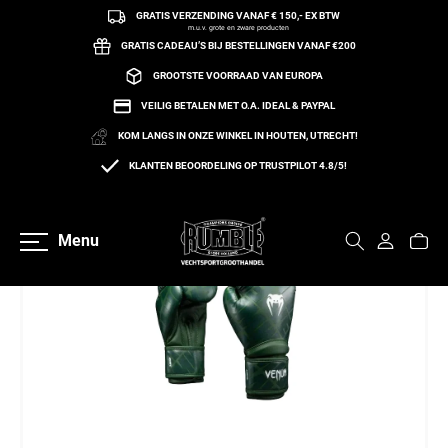
GRATIS VERZENDING VANAF € 150,- EX BTW
een naar de content
m.u.v. grote en zware producten
GRATIS CADEAU’S BIJ BESTELLINGEN VANAF €200
GROOTSTE VOORRAAD VAN EUROPA
VEILIG BETALEN MET O.A. IDEAL & PAYPAL
KOM LANGS IN ONZE WINKEL IN HOUTEN, UTRECHT!
KLANTEN BEOORDELING OP TRUSTPILOT 4.8/5!
Terug naar overzicht
Menu