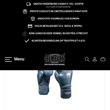
GRATIS VERZENDING VANAF € 150,- EX BTW
een naar de content
m.u.v. grote en zware producten
GRATIS CADEAU’S BIJ BESTELLINGEN VANAF €200
GROOTSTE VOORRAAD VAN EUROPA
VEILIG BETALEN MET O.A. IDEAL & PAYPAL
KOM LANGS IN ONZE WINKEL IN HOUTEN, UTRECHT!
KLANTEN BEOORDELING OP TRUSTPILOT 4.8/5!
Terug naar overzicht
Menu