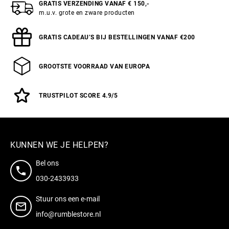
GRATIS VERZENDING VANAF € 150,-
m.u.v. grote en zware producten
GRATIS CADEAU’S BIJ BESTELLINGEN VANAF €200
GROOTSTE VOORRAAD VAN EUROPA
TRUSTPILOT SCORE 4.9/5
KUNNEN WE JE HELPEN?
Bel ons
030-2433933
Stuur ons een e-mail
info@rumblestore.nl