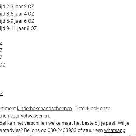
ijd 2-3 jaar 2 OZ
ijd 3-5 jaar 4 OZ
ijd 5-9 jaar 6 OZ
ijd 9-11 jaar 8 OZ
OZ
OZ
OZ
 OZ
Z
OZ
ortiment
kinderbokshandschoenen
. Ontdek ook onze
enen voor
volwassenen
.
el kan het verschillen welke maat het beste bij je past. Wil je
atadvies? Bel ons op 030-2433933 of stuur een
whatsapp
.