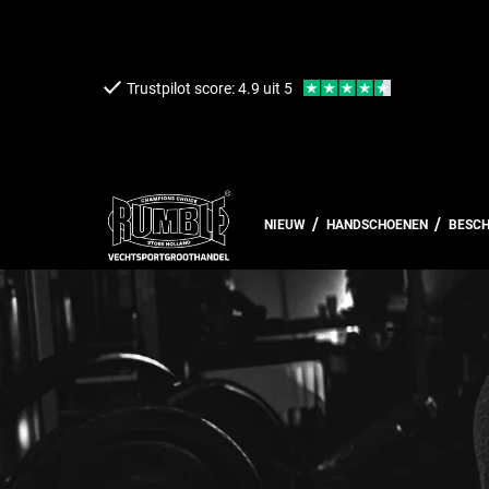
een naar de content
Trustpilot score: 4.9 uit 5
NIEUW
HANDSCHOENEN
BESC