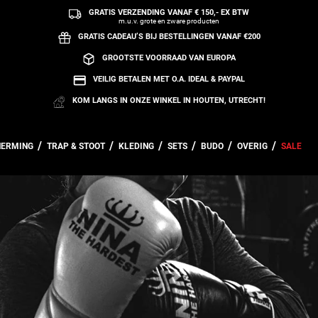
GRATIS VERZENDING VANAF € 150,- EX BTW
m.u.v. grote en zware producten
GRATIS CADEAU’S BIJ BESTELLINGEN VANAF €200
GROOTSTE VOORRAAD VAN EUROPA
VEILIG BETALEN MET O.A. IDEAL & PAYPAL
KOM LANGS IN ONZE WINKEL IN HOUTEN, UTRECHT!
HERMING
TRAP & STOOT
KLEDING
SETS
BUDO
OVERIG
SALE