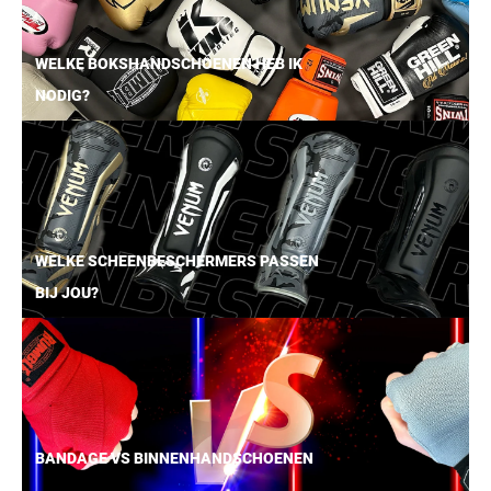
WELKE BOKSHANDSCHOENEN HEB IK
NODIG?
WELKE SCHEENBESCHERMERS PASSEN
BIJ JOU?
BANDAGE VS BINNENHANDSCHOENEN