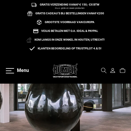
GRATIS VERZENDING VANAF € 150,- EX BTW
een naar de content
m.u.v. grote en zware producten
GRATIS CADEAU’S BIJ BESTELLINGEN VANAF €200
GROOTSTE VOORRAAD VAN EUROPA
VEILIG BETALEN MET O.A. IDEAL & PAYPAL
KOM LANGS IN ONZE WINKEL IN HOUTEN, UTRECHT!
KLANTEN BEOORDELING OP TRUSTPILOT 4.8/5!
Menu