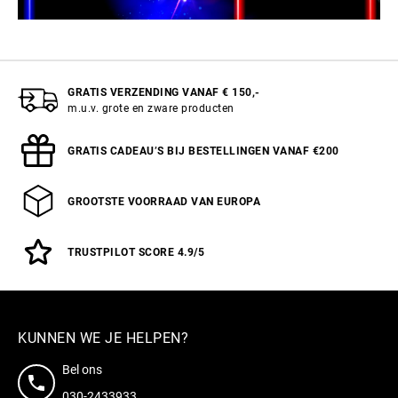
GRATIS VERZENDING VANAF € 150,-
m.u.v. grote en zware producten
GRATIS CADEAU’S BIJ BESTELLINGEN VANAF €200
GROOTSTE VOORRAAD VAN EUROPA
TRUSTPILOT SCORE 4.9/5
KUNNEN WE JE HELPEN?
Bel ons
030-2433933